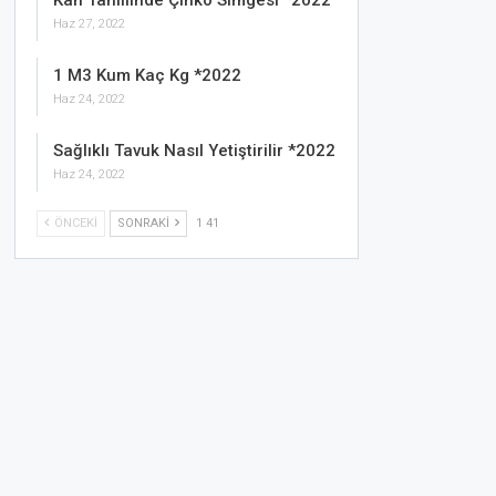
Kan Tahlilinde Çinko Simgesi *2022
Haz 27, 2022
1 M3 Kum Kaç Kg *2022
Haz 24, 2022
Sağlıklı Tavuk Nasıl Yetiştirilir *2022
Haz 24, 2022
ÖNCEKI
SONRAKI
1 41