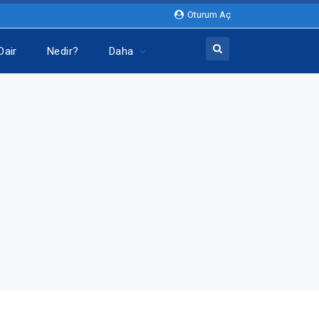
Oturum Aç
Dair
Nedir?
Daha