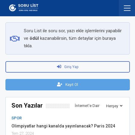
Soru List ile soru sor, yazı ekle işlemlerini yapabilir
ve
ödül
kazanabilirsin, tüm detaylar için buraya
tıkla.
Giriş Yap
Kayıt Ol
Son Yazılar
İnternet'e Dair
Herşey
SPOR
Olimpiyatlar hangi kanalda yayınlanacak? Paris 2024
Tem 27, 2024