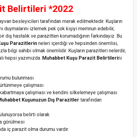
 Belirtileri *2022
hayvan besleyicileri tarafından merak edilmektedir. Kuşların
rını duymalarını izlemek pek çok kişiyi memnun edebilir,
bir dış hastalık ve parazitten korumadığının farkındayız. Bu
uşu Parazitlerin
neleri içerdiği ve hepsinden önemlisi,
 bilgi sahibi olmak önemlidir. Kuşların parazitleri nelerdir,
malı hepsi yazımızda.
Muhabbet Kuşu Parazit Belirtileri
ni
urumu bulunması
 sürtünmeye çalışması
 kabartmaya çalışması ve kendini silkelemeye çalışması
uhabbet Kuşunuzun Dış Parazitler
tarafından
unuyorsa belirti olarak
ma görülmesi
a iç parazit olma durumu vardır.