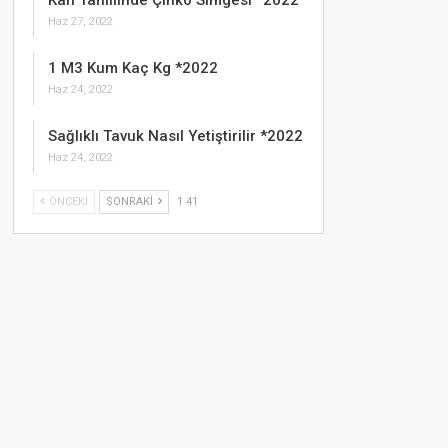
Kan Tahlilinde Çinko Simgesi *2022
Haz 27, 2022
1 M3 Kum Kaç Kg *2022
Haz 24, 2022
Sağlıklı Tavuk Nasıl Yetiştirilir *2022
Haz 24, 2022
ÖNCEKI
SONRAKI
1 41