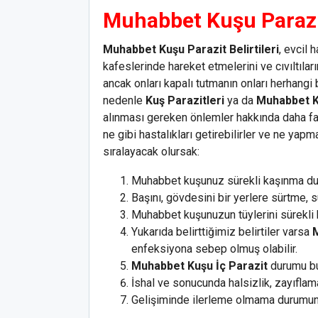
Muhabbet Kuşu Parazit
Muhabbet Kuşu Parazit Belirtileri
, evcil 
kafeslerinde hareket etmelerini ve cıvıltıla
ancak onları kapalı tutmanın onları herhangi 
nedenle
Kuş Parazitleri
ya da
Muhabbet K
alınması gereken önlemler hakkında daha fazla
ne gibi hastalıkları getirebilirler ve ne yap
sıralayacak olursak:
Muhabbet kuşunuz sürekli kaşınma d
Başını, gövdesini bir yerlere sürtme,
Muhabbet kuşunuzun tüylerini sürekli
Yukarıda belirttiğimiz belirtiler varsa
M
enfeksiyona sebep olmuş olabilir.
Muhabbet Kuşu İç Parazit
durumu bul
İshal ve sonucunda halsizlik, zayıfla
Gelişiminde ilerleme olmama durumund