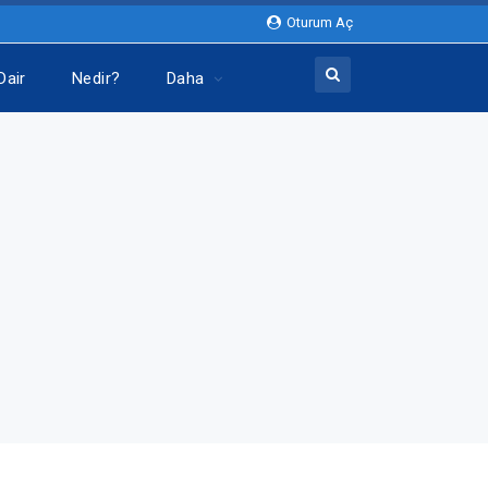
Oturum Aç
Dair
Nedir?
Daha