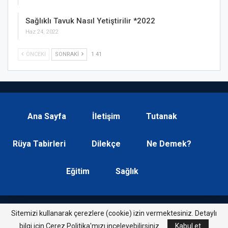
Sağlıklı Tavuk Nasıl Yetiştirilir *2022
Haz 24, 2022
ÖNCEKI
SONRAKI
1 41
Ana Sayfa
İletişim
Tutanak
Rüya Tabirleri
Dilekçe
Ne Demek?
Eğitim
Sağlık
Sitemizi kullanarak çerezlere (cookie) izin vermektesiniz. Detaylı
© 2026 - Soru List. Tüm Haklarımız Saklıdır.
bilgi için Çerez Politika'mızı inceleyebilirsiniz.
Kabul et
Soru Sor, Yazı Yaz »
Soru List