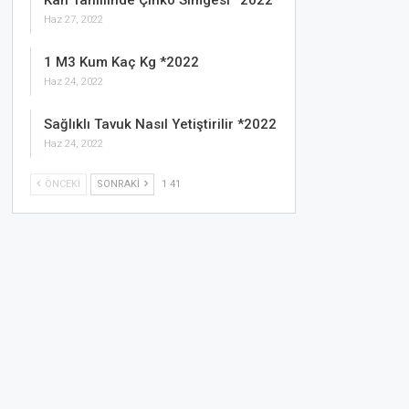
Kan Tahlilinde Çinko Simgesi *2022
Haz 27, 2022
1 M3 Kum Kaç Kg *2022
Haz 24, 2022
Sağlıklı Tavuk Nasıl Yetiştirilir *2022
Haz 24, 2022
ÖNCEKI
SONRAKI
1 41