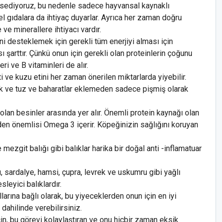
sediyoruz, bu nedenle sadece hayvansal kaynaklı
el gıdalara da ihtiyaç duyarlar. Ayrıca her zaman doğru
e ve minerallere ihtiyacı vardır.
ni desteklemek için gerekli tüm enerjiyi alması için
arttır. Çünkü onun için gerekli olan proteinlerin çoğunu
leri ve B vitaminleri de alır.
 ve kuzu etini her zaman önerilen miktarlarda yiyebilir.
 ve tuz ve baharatlar eklemeden sadece pişmiş olarak
olan besinler arasında yer alır. Önemli protein kaynağı olan
nden önemlisi Omega 3 içerir. Köpeğinizin sağlığını koruyan
e mezgit balığı gibi balıklar harika bir doğal anti -inflamatuar
ğı, sardalye, hamsi, çupra, levrek ve uskumru gibi yağlı
leyici balıklardır.
arına bağlı olarak, bu yiyeceklerden onun için en iyi
dahilinde verebilirsiniz.
n, bu görevi kolaylaştıran ve onu hiçbir zaman eksik