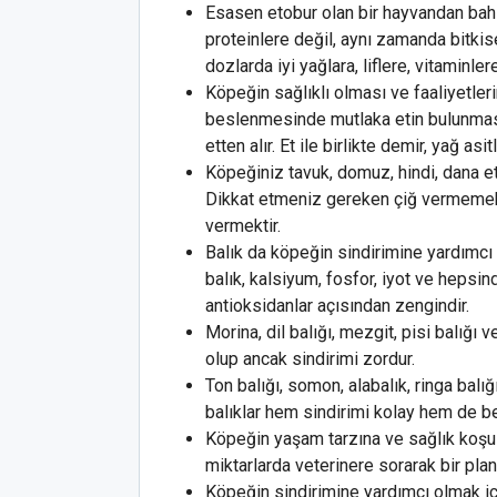
Esasen etobur olan bir hayvandan bah
proteinlere değil, aynı zamanda bitkis
dozlarda iyi yağlara, liflere, vitaminler
Köpeğin sağlıklı olması ve faaliyetleri
beslenmesinde mutlaka etin bulunması ş
etten alır. Et ile birlikte demir, yağ asit
Köpeğiniz tavuk, domuz, hindi, dana eti
Dikkat etmeniz gereken çiğ vermemek
vermektir.
Balık da köpeğin sindirimine yardımcı 
balık, kalsiyum, fosfor, iyot ve hepsi
antioksidanlar açısından zengindir.
Morina, dil balığı, mezgit, pisi balığı v
olup ancak sindirimi zordur.
Ton balığı, somon, alabalık, ringa balı
balıklar hem sindirimi kolay hem de bes
Köpeğin yaşam tarzına ve sağlık koşull
miktarlarda veterinere sorarak bir plan 
Köpeğin sindirimine yardımcı olmak içi