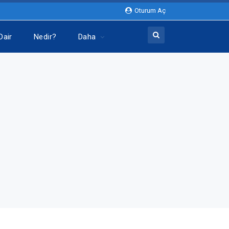
Oturum Aç
Dair
Nedir?
Daha