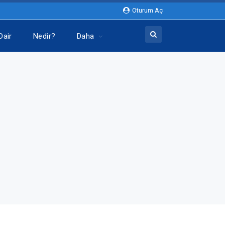
Oturum Aç
Dair
Nedir?
Daha