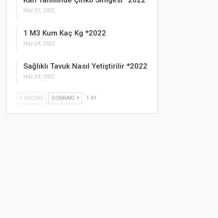
Kan Tahlilinde Çinko Simgesi *2022
Haz 27, 2022
1 M3 Kum Kaç Kg *2022
Haz 24, 2022
Sağlıklı Tavuk Nasıl Yetiştirilir *2022
Haz 24, 2022
ÖNCEKI
SONRAKI
1 41