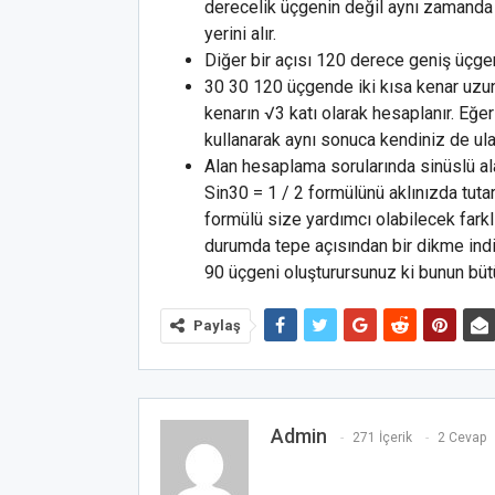
derecelik üçgenin değil aynı zamanda t
yerini alır.
Diğer bir açısı 120 derece geniş üçgen
30 30 120 üçgende iki kısa kenar uzunlu
kenarın √3 katı olarak hesaplanır. Eğe
kullanarak aynı sonuca kendiniz de ulaş
Alan hesaplama sorularında sinüslü ala
Sin30 = 1 / 2 formülünü aklınızda tutar
formülü size yardımcı olabilecek fark
durumda tepe açısından bir dikme indir
90 üçgeni oluşturursunuz ki bunun bütün
Paylaş
Admin
271 İçerik
2 Cevap