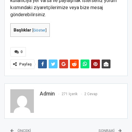
kullanıcıya yer varsa ve paylaşmak isterseniz yorum
kısmındaki ziyaretçilerimize veya bize mesaj
gönderebilirsiniz.
Başlıklar
[
Göster
]
0
Paylaş
Admin
271 İçerik
2 Cevap
ÖNCEKI
SONRAKI