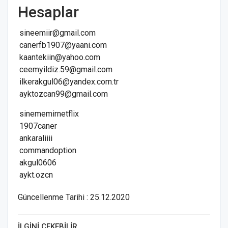
Hesaplar
sineemiir@gmail.com
canerfb1907@yaani.com
kaantekiin@yahoo.com
ceemyildiz.59@gmail.com
ilkerakgul06@yandex.com.tr
ayktozcan99@gmail.com
sinememirnetflix
1907caner
ankaraliiii
commandoption
akgul0606
aykt.ozcn
Güncellenme Tarihi : 25.12.2020
İLGINI ÇEKEBILIR