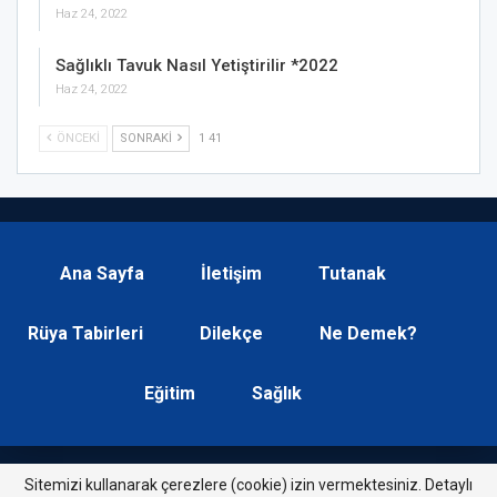
Haz 24, 2022
Sağlıklı Tavuk Nasıl Yetiştirilir *2022
Haz 24, 2022
ÖNCEKI
SONRAKI
1 41
Ana Sayfa
İletişim
Tutanak
Rüya Tabirleri
Dilekçe
Ne Demek?
Eğitim
Sağlık
Sitemizi kullanarak çerezlere (cookie) izin vermektesiniz. Detaylı
© 2026 - Soru List. Tüm Haklarımız Saklıdır.